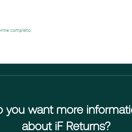
orme completo
.
 you want more informat
about iF Returns?