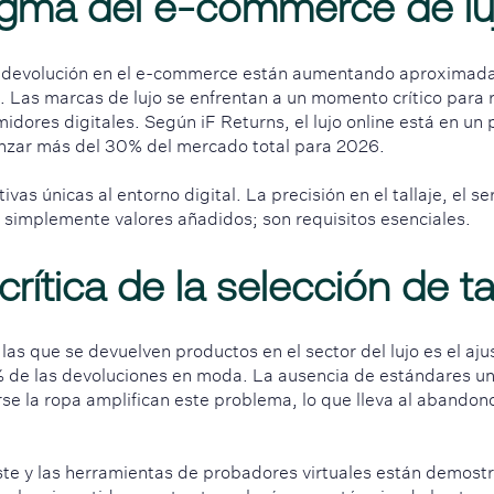
igma del e-commerce de lu
e devolución en el e-commerce están aumentando aproximad
n. Las marcas de lujo se enfrentan a un momento crítico para
idores digitales. Según iF Returns, el lujo online está en un 
anzar más del 30% del mercado total para 2026.
vas únicas al entorno digital. La precisión en el tallaje, el se
 simplemente valores añadidos; son requisitos esenciales.
rítica de la selección de ta
las que se devuelven productos en el sector del lujo es el aj
% de las devoluciones en moda. La ausencia de estándares univ
se la ropa amplifican este problema, lo que lleva al abandono
ste y las herramientas de probadores virtuales están demostr