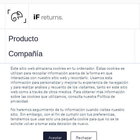
Producto
Compañía
Recursos
Este sitio web almacena cookies en tu ordenador. Estas cookies se
utilizan para recopilar información acerca de la forma en que
interactúas con nuestro sitio web y recordarlo. Usamos esta
información para personalizar y mejorar tu experiencia de navegación
y para realizar análisis y recuento de los visitantes, tanto en este sitio
web como a través de otros medios. Para obtener más información
sobre las cookies que utilizamos, consulta nuestra Política de
privacidad.
No haremos seguimiento de tu información cuando visites nuestro
Aviso legal
sitio. Sin embargo, con el fin de cumplir con tus preferencias,
tendremos que usar solo una pequeña cookie para que no se te
Términos y Política de privacidad
solicite volver a tomar esta decisión de nuevo.
Política de cookies
Aceptar
Rechazar