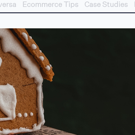
versa
Ecommerce Tips
Case Studies