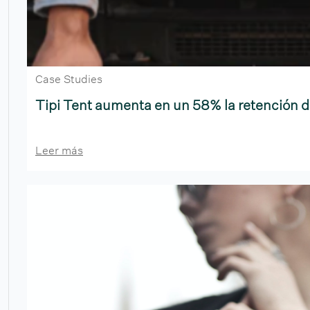
Case Studies
Tipi Tent aumenta en un 58% la retención d
Leer más