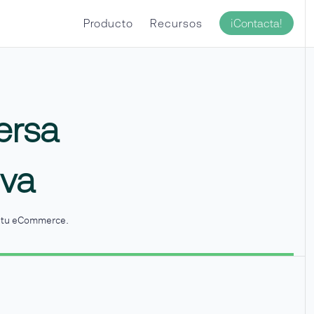
¡Contacta!
Producto
Recursos
versa
iva
e tu eCommerce.